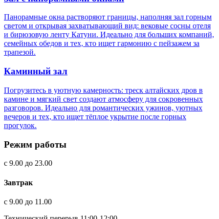
Панорамные окна растворяют границы, наполняя зал горным
светом и открывая захватывающий вид: вековые сосны отеля
и бирюзовую ленту Катуни. Идеально для больших компаний,
семейных обедов и тех, кто ищет гармонию с пейзажем за
трапезой.
Каминный зал
Погрузитесь в уютную камерность: треск алтайских дров в
камине и мягкий свет создают атмосферу для сокровенных
разговоров. Идеально для романтических ужинов, уютных
вечеров и тех, кто ищет тёплое укрытие после горных
прогулок.
Режим работы
с 9.00 до 23.00
Завтрак
с 9.00 до 11.00
Технический перерыв 11:00-12:00