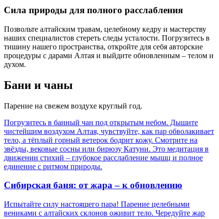
Сила природы для полного расслабления
Позвольте алтайским травам, целебному кедру и мастерству
наших специалистов стереть следы усталости. Погрузитесь в
тишину нашего пространства, откройте для себя авторские
процедуры с дарами Алтая и выйдите обновленным – телом и
духом.
Бани и чаны
Парение на свежем воздухе круглый год.
Погрузитесь в банный чан под открытым небом. Дышите
чистейшим воздухом Алтая, чувствуйте, как пар обволакивает
тело, а тёплый горный ветерок бодрит кожу. Смотрите на
звёзды, вековые сосны или бирюзу Катуни. Это медитация в
движении стихий – глубокое расслабление мышц и полное
единение с ритмом природы.
Сибирская баня: от жара – к обновлению
Испытайте силу настоящего пара! Парение целебными
вениками с алтайских склонов оживит тело. Чередуйте жар