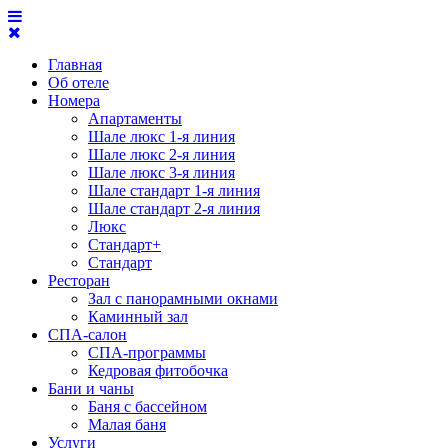
Главная
Об отеле
Номера
Апартаменты
Шале люкс 1-я линия
Шале люкс 2-я линия
Шале люкс 3-я линия
Шале стандарт 1-я линия
Шале стандарт 2-я линия
Люкс
Стандарт+
Стандарт
Ресторан
Зал с панорамными окнами
Каминный зал
СПА-салон
СПА-программы
Кедровая фитобочка
Бани и чаны
Баня с бассейном
Малая баня
Услуги