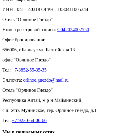
ИНН - 0411140318 ОГРН - 1080411005344
Отель "Орлиное Гнездо"
Номер реестровой записи:
С042024002550
Офис бронирования:
656006, г.Барнаул ул. Балтийская 13
офис "Орлиное Гнездо"
Тел:
+7-3852-55-35-35
Эл.почта:
orlinoe.gnezdo@mail.ru
Отель "Орлиное Гнездо"
Республика Алтай, м.р-н Майминский,
с.п. Усть-Мунинское, тер. Орлиное гнездо, д.1
Тел:
+7-923-664-06-66
Мы в социальных сетях