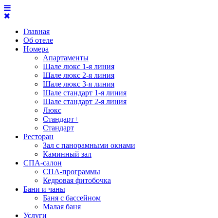
Главная
Об отеле
Номера
Апартаменты
Шале люкс 1-я линия
Шале люкс 2-я линия
Шале люкс 3-я линия
Шале стандарт 1-я линия
Шале стандарт 2-я линия
Люкс
Стандарт+
Стандарт
Ресторан
Зал с панорамными окнами
Каминный зал
СПА-салон
СПА-программы
Кедровая фитобочка
Бани и чаны
Баня с бассейном
Малая баня
Услуги