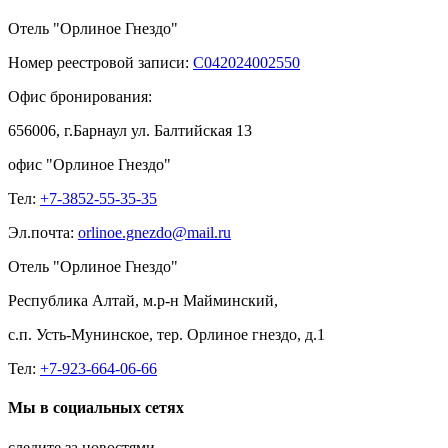
Отель "Орлиное Гнездо"
Номер реестровой записи:
С042024002550
Офис бронирования:
656006, г.Барнаул ул. Балтийская 13
офис "Орлиное Гнездо"
Тел:
+7-3852-55-35-35
Эл.почта:
orlinoe.gnezdo@mail.ru
Отель "Орлиное Гнездо"
Республика Алтай, м.р-н Майминский,
с.п. Усть-Мунинское, тер. Орлиное гнездо, д.1
Тел:
+7-923-664-06-66
Мы в социальных сетях
следите за новостями