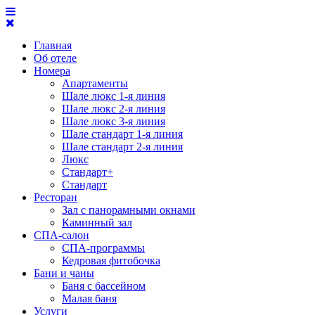
Главная
Об отеле
Номера
Апартаменты
Шале люкс 1-я линия
Шале люкс 2-я линия
Шале люкс 3-я линия
Шале стандарт 1-я линия
Шале стандарт 2-я линия
Люкс
Стандарт+
Стандарт
Ресторан
Зал с панорамными окнами
Каминный зал
СПА-салон
СПА-программы
Кедровая фитобочка
Бани и чаны
Баня с бассейном
Малая баня
Услуги